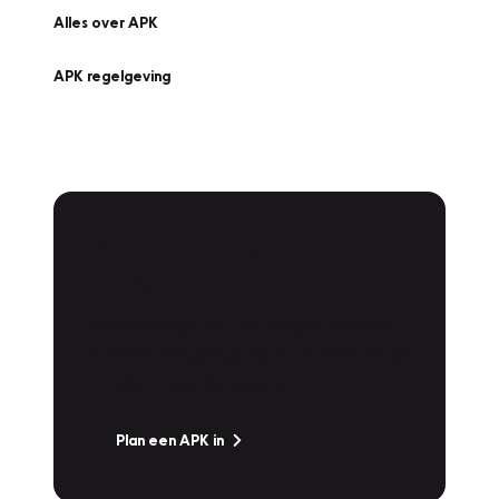
Alles over APK
APK regelgeving
APK Keuring bij
Vakgarage!
Is het weer tijd voor de jaarlijkse APK? Ga
snel naar Vakgarage bij u in de buurt, en ga
zonder zorgen de weg op!
Plan een APK in