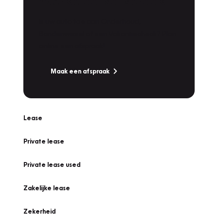
Werkplaatsafspraak
Is uw auto toe aan Onderhoud,
Bandenwissel of een Vakantiecheck? Plan
online een afspraak!
Maak een afspraak
Lease
Private lease
Private lease used
Zakelijke lease
Zekerheid