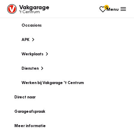
Vakgarage
0
Menu
't Centrum
Occasions
APK
Werkplaats
Diensten
Werken bij Vakgarage 't Centrum
Direct naar
Garageafspraak
Meer informatie