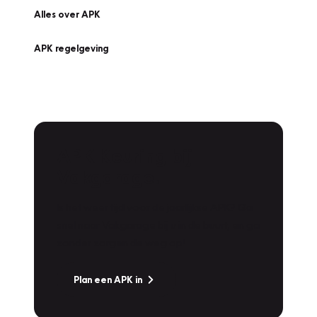
Alles over APK
APK regelgeving
APK Keuring bij
Vakgarage!
Is het weer tijd voor de jaarlijkse APK? Ga
snel naar Vakgarage bij u in de buurt, en ga
zonder zorgen de weg op!
Plan een APK in