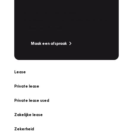
Werkplaatsafspraak
Is uw auto toe aan Onderhoud,
Bandenwissel of een Vakantiecheck? Plan
online een afspraak!
Maak een afspraak
Lease
Private lease
Private lease used
Zakelijke lease
Zekerheid