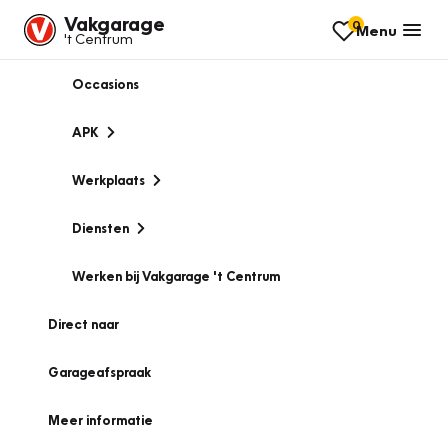
Vakgarage
0
Menu
't Centrum
Occasions
APK
Werkplaats
Diensten
Werken bij Vakgarage 't Centrum
Direct naar
Garageafspraak
Meer informatie