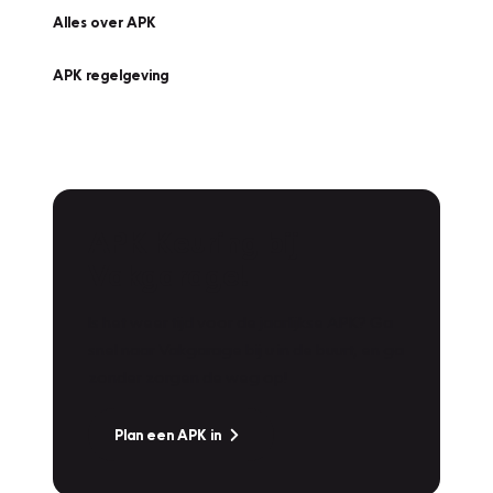
Alles over APK
APK regelgeving
APK Keuring bij
Vakgarage!
Is het weer tijd voor de jaarlijkse APK? Ga
snel naar Vakgarage bij u in de buurt, en ga
zonder zorgen de weg op!
Plan een APK in