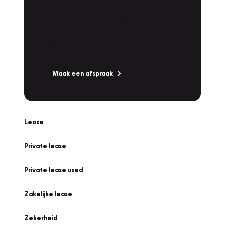
Werkplaatsafspraak
Is uw auto toe aan Onderhoud,
Bandenwissel of een Vakantiecheck? Plan
online een afspraak!
Maak een afspraak
Lease
Private lease
Private lease used
Zakelijke lease
Zekerheid