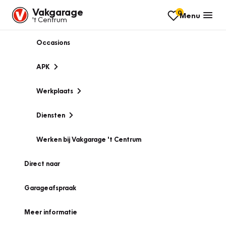
Vakgarage
0
Menu
't Centrum
Occasions
APK
Werkplaats
Diensten
Werken bij Vakgarage 't Centrum
Direct naar
Garageafspraak
Meer informatie