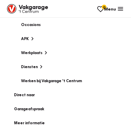
Vakgarage
0
Menu
't Centrum
Occasions
APK
Werkplaats
Diensten
Werken bij Vakgarage 't Centrum
Direct naar
Garageafspraak
Meer informatie