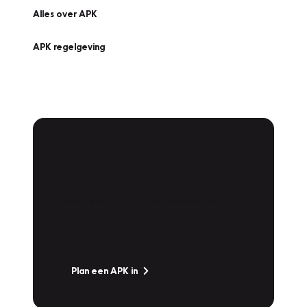
Alles over APK
APK regelgeving
APK Keuring bij
Vakgarage!
Is het weer tijd voor de jaarlijkse APK? Ga
snel naar Vakgarage bij u in de buurt, en ga
zonder zorgen de weg op!
Plan een APK in