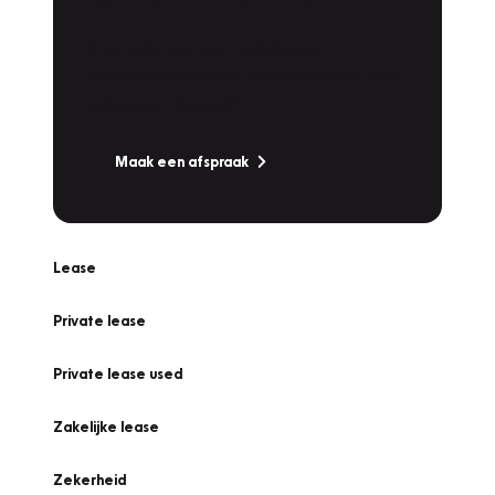
Werkplaatsafspraak
Is uw auto toe aan Onderhoud,
Bandenwissel of een Vakantiecheck? Plan
online een afspraak!
Maak een afspraak
Lease
Private lease
Private lease used
Zakelijke lease
Zekerheid