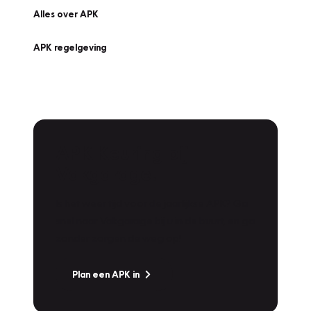
Alles over APK
APK regelgeving
APK Keuring bij
Vakgarage!
Is het weer tijd voor de jaarlijkse APK? Ga
snel naar Vakgarage bij u in de buurt, en ga
zonder zorgen de weg op!
Plan een APK in