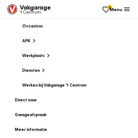
Vakgarage
0
Menu
't Centrum
Occasions
APK
Werkplaats
Diensten
Werken bij Vakgarage 't Centrum
Direct naar
Garageafspraak
Meer informatie