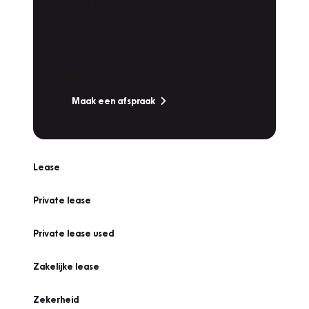
Werkplaatsafspraak
Is uw auto toe aan Onderhoud,
Bandenwissel of een Vakantiecheck? Plan
online een afspraak!
Maak een afspraak
Lease
Private lease
Private lease used
Zakelijke lease
Zekerheid