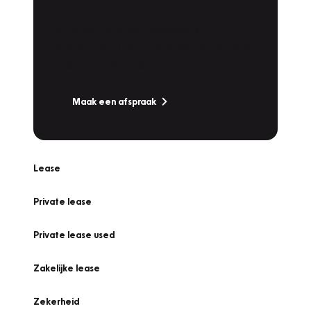
Werkplaatsafspraak
Is uw auto toe aan Onderhoud,
Bandenwissel of een Vakantiecheck? Plan
online een afspraak!
Maak een afspraak
Lease
Private lease
Private lease used
Zakelijke lease
Zekerheid