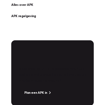
Alles over APK
APK regelgeving
APK Keuring bij
Vakgarage!
Is het weer tijd voor de jaarlijkse APK? Ga
snel naar Vakgarage bij u in de buurt, en ga
zonder zorgen de weg op!
Plan een APK in