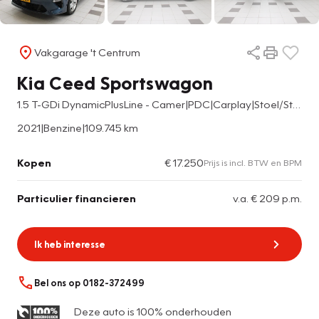
Vakgarage 't Centrum
Kia Ceed Sportswagon
1.5 T-GDi DynamicPlusLine - Camer|PDC|Carplay|Stoel/Stuur verwarmd
2021
|
Benzine
|
109.745 km
Kopen
€ 17.250
Prijs is incl. BTW en BPM
Particulier financieren
v.a. € 209 p.m.
Ik heb interesse
Bel ons op 0182-372499
Deze auto is 100% onderhouden