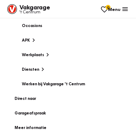
Vakgarage
0
Menu
't Centrum
Occasions
APK
Werkplaats
Diensten
Werken bij Vakgarage 't Centrum
Direct naar
Garageafspraak
Meer informatie