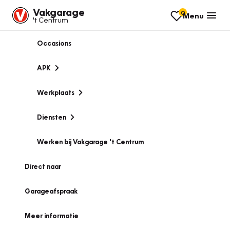
Vakgarage
0
Menu
't Centrum
Occasions
APK
Werkplaats
Diensten
Werken bij Vakgarage 't Centrum
Direct naar
Garageafspraak
Meer informatie