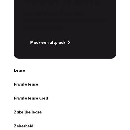
Werkplaatsafspraak
Is uw auto toe aan Onderhoud,
Bandenwissel of een Vakantiecheck? Plan
online een afspraak!
Maak een afspraak
Lease
Private lease
Private lease used
Zakelijke lease
Zekerheid