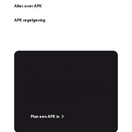
Alles over APK
APK regelgeving
APK Keuring bij
Vakgarage!
Is het weer tijd voor de jaarlijkse APK? Ga
snel naar Vakgarage bij u in de buurt, en ga
zonder zorgen de weg op!
Plan een APK in