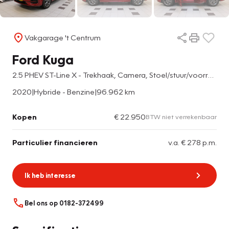
Vakgarage 't Centrum
Ford Kuga
2.5 PHEV ST-Line X - Trekhaak, Camera, Stoel/stuur/voorruit verwarming,
2020
|
Hybride - Benzine
|
96.962 km
Kopen
€ 22.950
BTW niet verrekenbaar
Particulier financieren
v.a. € 278 p.m.
Ik heb interesse
Bel ons op 0182-372499