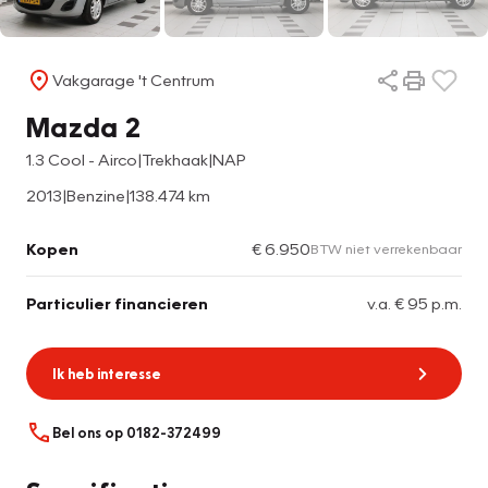
Vakgarage 't Centrum
Mazda 2
1.3 Cool - Airco|Trekhaak|NAP
2013
|
Benzine
|
138.474 km
Kopen
€ 6.950
BTW niet verrekenbaar
Particulier financieren
v.a. € 95 p.m.
Ik heb interesse
Bel ons op 0182-372499