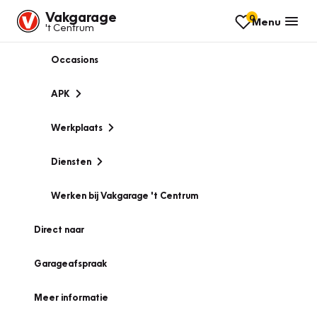
Vakgarage
0
Menu
't Centrum
Occasions
APK
Werkplaats
Diensten
Werken bij Vakgarage 't Centrum
Direct naar
Garageafspraak
Meer informatie