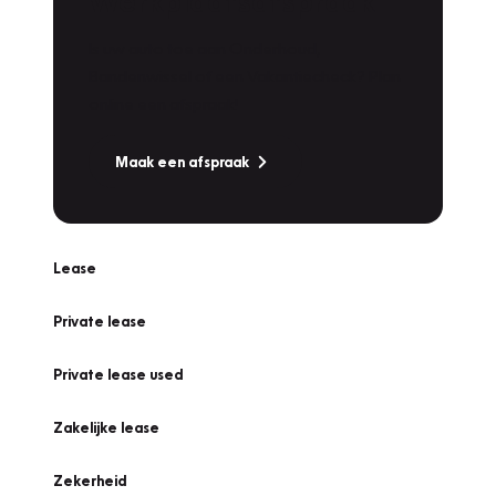
Werkplaatsafspraak
Is uw auto toe aan Onderhoud,
Bandenwissel of een Vakantiecheck? Plan
online een afspraak!
Maak een afspraak
Lease
Private lease
Private lease used
Zakelijke lease
Zekerheid