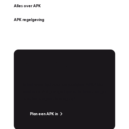
Alles over APK
APK regelgeving
APK Keuring bij
Vakgarage!
Is het weer tijd voor de jaarlijkse APK? Ga
snel naar Vakgarage bij u in de buurt, en ga
zonder zorgen de weg op!
Plan een APK in